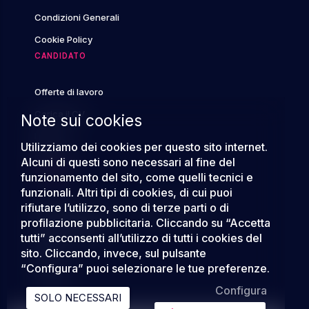
Condizioni Generali
Cookie Policy
CANDIDATO
Offerte di lavoro
Carica il CV
Note sui cookies
Login
Utilizziamo dei cookies per questo sito internet.
FAQ/Aiuto
Alcuni di questi sono necessari al fine del
AZIENDA
funzionamento del sito, come quelli tecnici e
funzionali. Altri tipi di cookies, di cui puoi
rifiutare l’utilizzo, sono di terze parti o di
Pubblica annuncio
|
Trova Candidati
profilazione pubblicitaria. Cliccando su “Accetta
Registra Azienda
tutti” acconsenti all’utilizzo di tutti i cookies del
sito. Cliccando, invece, sul pulsante
Login
“Configura” puoi selezionare le tue preferenze.
Contatti
Configura
SOLO NECESSARI