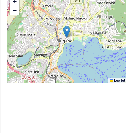
+
−
Leaflet