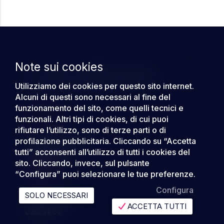
Note sui cookies
Dove aziende e candidati si incontrano.
Utilizziamo dei cookies per questo sito internet.
Alcuni di questi sono necessari al fine del
LinkedIn
Instagram
Facebook
Rss
funzionamento del sito, come quelli tecnici e
AREA LEGALE
funzionali. Altri tipi di cookies, di cui puoi
rifiutare l’utilizzo, sono di terze parti o di
profilazione pubblicitaria. Cliccando su “Accetta
Condizioni Generali
tutti” acconsenti all’utilizzo di tutti i cookies del
Cookie Policy
sito. Cliccando, invece, sul pulsante
CANDIDATO
“Configura” puoi selezionare le tue preferenze.
Configura
SOLO NECESSARI
Offerte di lavoro
ACCETTA TUTTI
Carica il CV