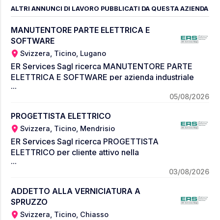
ALTRI ANNUNCI DI LAVORO PUBBLICATI DA QUESTA AZIENDA
MANUTENTORE PARTE ELETTRICA E
SOFTWARE
Svizzera, Ticino, Lugano
ER Services Sagl ricerca MANUTENTORE PARTE
ELETTRICA E SOFTWARE per azienda industriale
...
attiva nel settore metalmeccanico, con sede a
05/08/2026
Lugano Nord. La figura prescelta riporterà' al
responsabile di manutenzione e dovrà avere i
PROGETTISTA ELETTRICO
seguenti requisiti: Requisiti tecnici • Capacità di
Svizzera, Ticino, Mendrisio
sviluppo di applicazioni PLC Siemens S7 e Siemens
ER Services Sagl ricerca PROGETTISTA
Tia Portal; • Capacità di esecuzione variazioni su
ELETTRICO per cliente attivo nella
programmi robotici ABB e FANUC (richiesta solo
...
costruzione di macchinari e impianti per la
capacità di modifica, non stesura di nuovi codici); •
03/08/2026
lavorazione della plastica, nelle vicinanze di
Capacità di programmazione su plc di codici per
Mendrisio (TI). Il candidato ideale è un
gestione ASSI, (richiesta solo capacità di modifica,
ADDETTO ALLA VERNICIATURA A
PROGETTISTA ELETTRICO laureato con
non stesura di nuovi codici); • Conoscenza
SPRUZZO
esperienza di progettazione della parte
azionamenti SEW, Festo, Siemens; • HMI
Svizzera, Ticino, Chiasso
impiantistica di macchinari
Siemens Requisiti attitudinali • Spiccata propensione